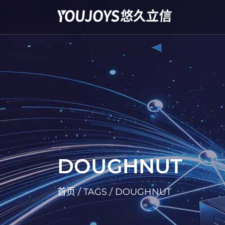
DOUGHNUT
首页
/
TAGS
/
DOUGHNUT